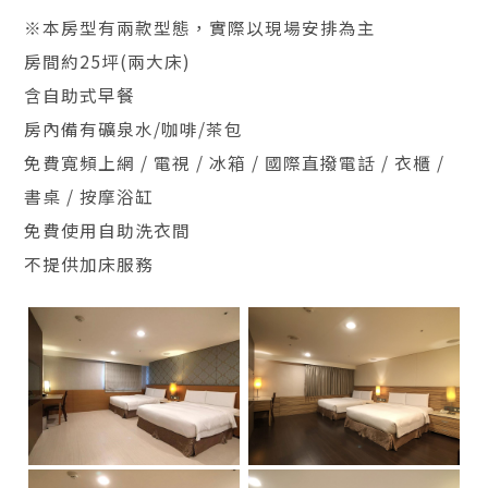
※本房型有兩款型態，實際以現場安排為主
房間約25坪(兩大床)
含自助式早餐
房內備有礦泉水/咖啡/茶包
免費寬頻上網 / 電視 / 冰箱 / 國際直撥電話 / 衣櫃 /
書桌 / 按摩浴缸
免費使用自助洗衣間
不提供加床服務