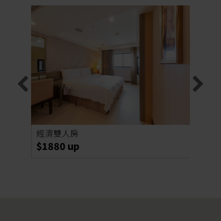
經濟雙人房
商務
$1880 up
$22