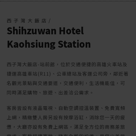
西子灣大飯店/
Shihzuwan Hotel
Kaohsiung Station
西子灣大飯店-站前館，位於交通便捷的高雄火車站及
捷運高雄車站(R11)、公車總站及客運公司旁，鄰近著
名觀光景點與交通要道，交通便利，生活機能佳，可
同時滿足購物、旅遊、出差洽公需求。
客房皆設有液晶電視、自動空調控溫裝置、免費寬頻
上網，精緻雙人房另設有按摩浴缸，消除您一天的疲
憊，大廳亦設有免費上網區，滿足全方位的商務差旅